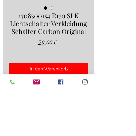
1708300154 R170 SLK
Lichtschalter Verkleidung
Schalter Carbon Original
Preis
29,00 €
inkl. MwSt.
|
zzgl. Versand
In den Warenkorb
1708300154R170 SLK Lichtschalter
Verkleidung Schalter Carbon Original
Hinweise: Bitte vergleichen Sie, wenn
möglich, die
Teilenummern/Fahrzeugdaten mit
Ihrem Fahrzeug