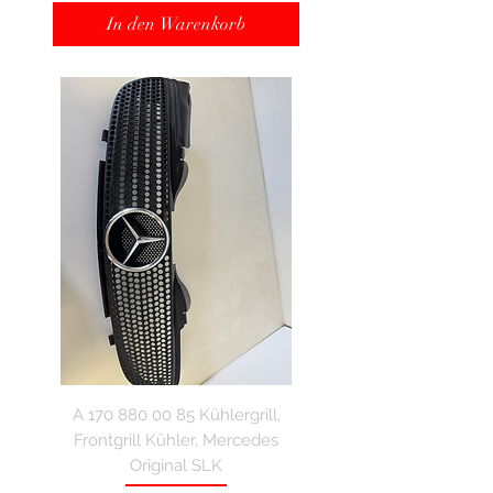
In den Warenkorb
A 170 880 00 85 Kühlergrill,
Frontgrill Kühler, Mercedes
Original SLK