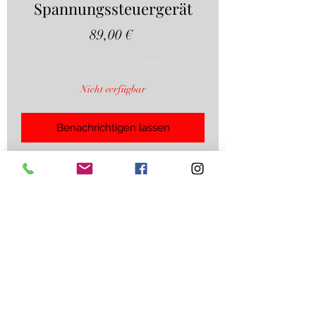
Spannungssteuergerät
Preis
89,00 €
inkl. MwSt.
|
zzgl. Versand
Nicht verfügbar
Benachrichtigen lassen
A 170 545 03 05 Mercedes Benz SLK
R170 Spannungssteuergerät
Hinweise: Bitte vergleichen Sie, wenn
möglich, die
Teilenummern/Fahrzeugdaten mit
Ihrem Fahrzeug
Achtung:
Datenschutzerklärung
©2023 ms-classics