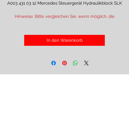
A003 431 03 12 Mercedes Steuergerät Hydraulikblock SLK
Hinweise: Bitte vergleichen Sie, wenn möglich, die
Teilenummern/Fahrzeugdaten mit Ihrem Fahrzeug
Achtung:
In den Warenkorb
ieser Artikel unterliegt der Differenzbesteuerung nach §25a. Die 
aufpreis enthaltene Umsatzsteuer/Mehrwertsteuer wird deshalb 
der Rechnung nicht gesondert ausgewiesen.
Gebrauchte Teile sind gebraucht , sie können vom lagern Kratzer
aufweisen.
Alle Teile werden vor dem Ausbau einer Prüfung auf Funktion
nterzogen, sollte diese nicht gegeben sein werden diese Teile nic
angeboten. Eine Rücknahme von Elektronikteilen ist aus Gründe
er Prüfung im nachhinein dieser Bauteile ausgeschlossen, dies gi
natürlich nicht für defekte oder falsch gelieferte Ware. Bitte
ergleichen sie vor dem Kauf also die angegebenen Fahrzeugdat