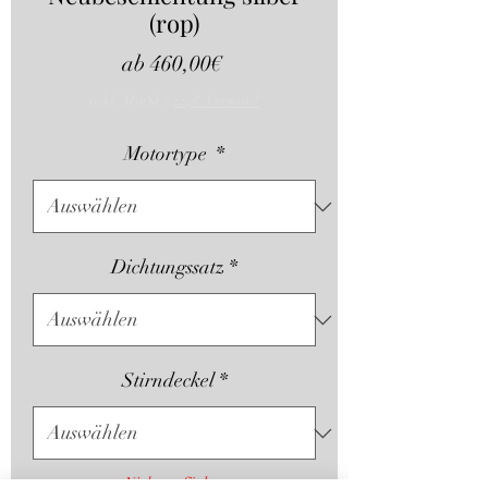
(rop)
Sale-
ab
460,00€
Preis
inkl. MwSt.
|
zzgl. Versand
Motortype
*
Dichtungssatz
*
Stirndeckel
*
Nicht verfügbar