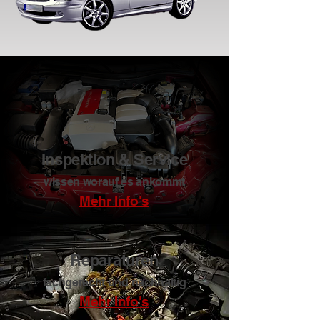
Inspektion & Servic
e
wissen worauf
es ankommt
Mehr Info's
Reparaturen
fachgerecht und nachhaltig
Mehr Info's