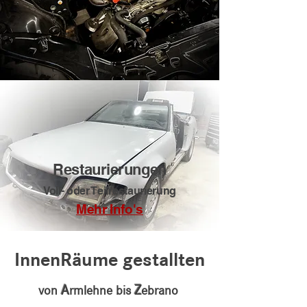
Restaurierungen
Voll- oder Teilrestaurierung
Mehr Info's
InnenRäume gestallten
A
Z
von
rmlehne bis
ebrano