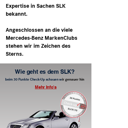
Expertise in Sachen SLK
bekannt.
Angeschlossen an die viele
Mercedes-Benz MarkenClubs
stehen wir im Zeichen des
Sterns.
Wie geht es dem S
LK?
beim 30 Punkte Check-Up schauen w
ir genauer hin
Mehr Info's