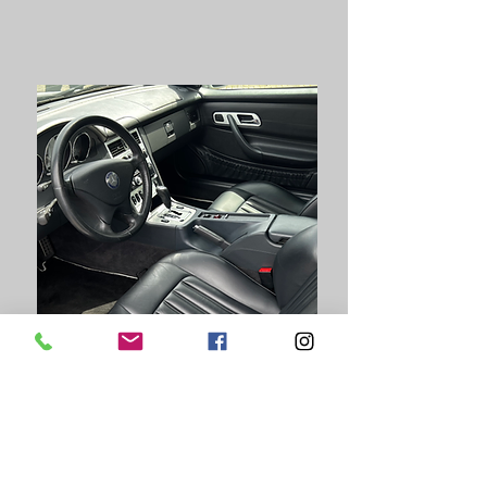
The Best refresh
2.499,00€